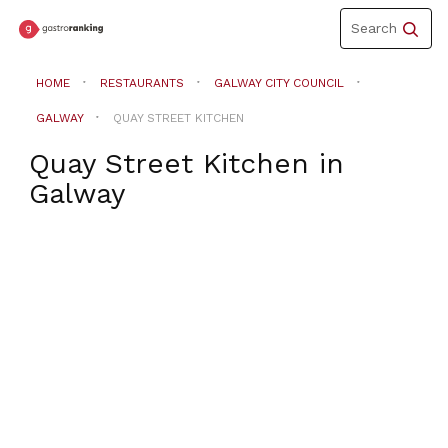
Toggle
Search
navigation
HOME
RESTAURANTS
GALWAY CITY COUNCIL
GALWAY
QUAY STREET KITCHEN
Quay Street Kitchen
in
Galway