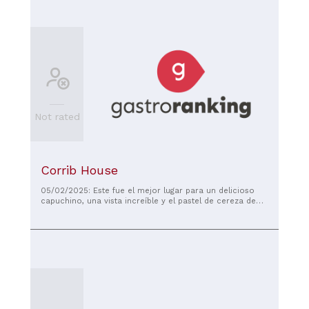
Not rated
Corrib House
05/02/2025: Este fue el mejor lugar para un delicioso
capuchino, una vista increíble y el pastel de cereza de
almendra más celestial. La mejor parte fue el servicio -
Pablo fue más allá para asegurar que disfrutamos de
nuestra estancia e incluso dio recomendaciones para
asegurar que disfrutamos de los mejores lugares de la
ciudad. Gracias Corrib house! ¡Volveremos!